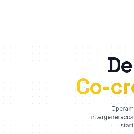
De
Co-cr
Operamo
intergeneracio
star