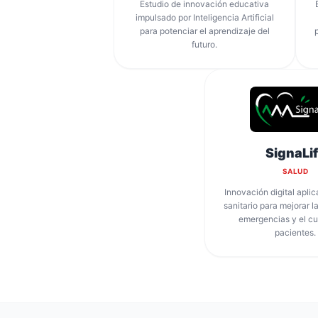
Estudio de innovación educativa
impulsado por Inteligencia Artificial
para potenciar el aprendizaje del
futuro.
SignaLi
SALUD
Innovación digital aplic
sanitario para mejorar l
emergencias y el c
pacientes.