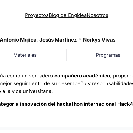
Proyectos
Blog de Engidea
Nosotros
Antonio Mujica
,
Jesús Martínez
Y
Norkys Vivas
Materiales
Programas
ctúa como un verdadero
compañero académico
, proporc
 mejor seguimiento de su desempeño y responsabilidades
a la vida universitaria.
categoría innovación del hackathon internacional Hack